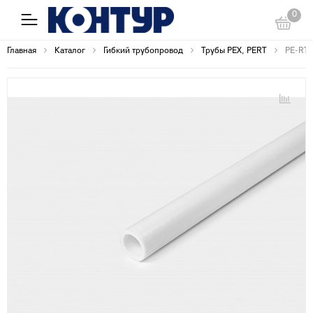
0
Главная
Каталог
Гибкий трубопровод
Трубы PEX, PERT
PE-RT 