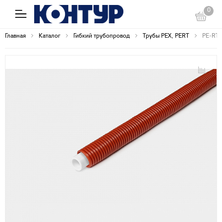
0
Главная
Каталог
Гибкий трубопровод
Трубы PEX, PERT
PE-RT 