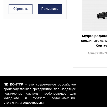
Муфта радиал
соединительна
Конту
Артикул:
0622
ПК КОНТУР
– это современное российское
производственное предприятие, производящее
полимерные системы трубопроводов для
холодного и горячего водоснабжения,
отопления и водоотведения.