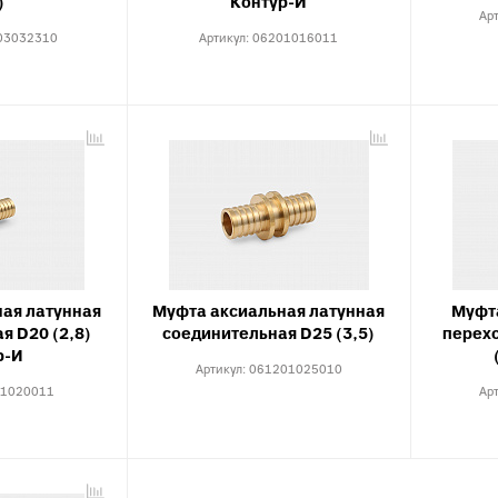
анализации
)
Контур-И
Ар
атериалы для монтажа
03032310
Артикул:
06201016011
анализации
ая латунная
Муфта аксиальная латунная
Муфт
я D20 (2,8)
соединительная D25 (3,5)
перехо
р-И
Артикул:
061201025010
1020011
Ар