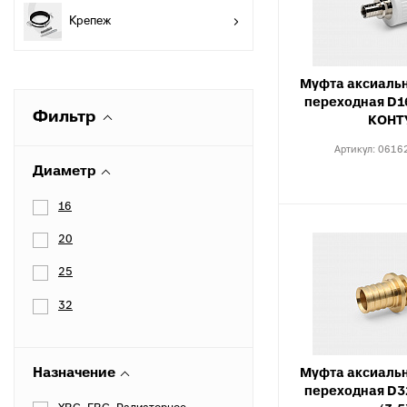
разъемные
О
Крепеж
в
Угольники
полипропиленовые
К
к
Муфта аксиальн
Угольники
переходная D16
полипропиленовые
С
Фильтр
КОНТ
комбинированные
в
Артикул:
0616
Тройники полипропиленовые
П
Диаметр
к
Тройники полипропиленовые
комбинированные
М
16
к
Фитинги полипропиленовые
20
специальные
С
н
Полипропиленовые шаровые
25
краны
О
32
к
Полипропиленовые шаровые
краны комбинированные
Т
к
Полипропиленовая запорная
Назначение
Муфта аксиальн
арматура для радиаторов
К
переходная D32