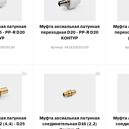
Тройники для PE
тводы с выходом для
Специальные фит
нутренней канализации
PEX, PERT
рестовины для внутренней
Комплектующие д
анализации
ая латунная
Муфта аксиальная латунная
Муфта 
пола
 - PP-R D20
переходная D20 - PP-R D20
перехо
пециальные фитинги для
УР
КОНТУР
нутренней канализации
20016100
Артикул:
061620020100
Ар
ереходы для внутренней
анализации
уфты для наружной
анализации
пециальные фитинги для
аружной канализации
тводы для наружной
анализации
ройники для наружной
анализации
ая латунная
Муфта аксиальная латунная
Муфта 
рестовины для внешней
 (4,4) - D25
соединительная D16 (2,2)
соеди