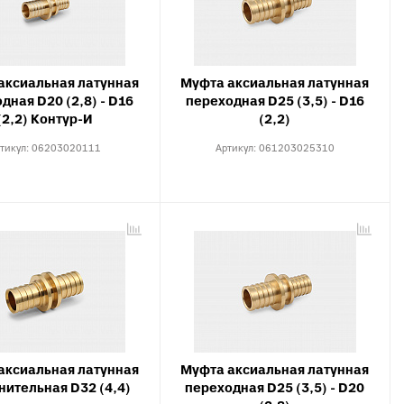
X, PERT
инги для
ля теплого
аксиальная латунная
Муфта аксиальная латунная
дная D20 (2,8) - D16
переходная D25 (3,5) - D16
(2,2) Контур-И
(2,2)
тикул:
06203020111
Артикул:
061203025310
аксиальная латунная
Муфта аксиальная латунная
нительная D32 (4,4)
переходная D25 (3,5) - D20