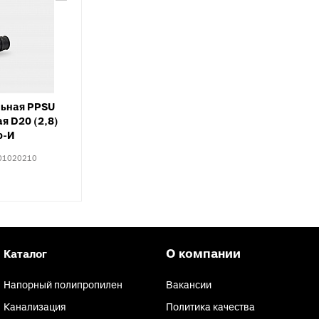
ьная PPSU
я D20 (2,8)
р-И
01020210
О компании
Каталог
Напорный полипропилен
Вакансии
Канализация
Политика качества