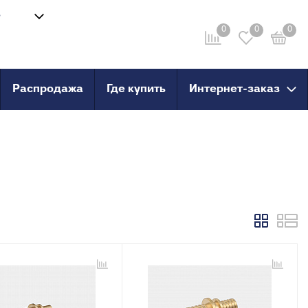
8
Войти
-58
0
0
0
Личный кабинет
ru
Распродажа
Где купить
Интернет-заказ
провод
Инструмент
анные
Сварочные аппараты и
комплектующие
о пола
Ножницы для труб
Инструмент для сшитого
PERT
полиэтилена
PERT с
X, PERT
X, PERT с