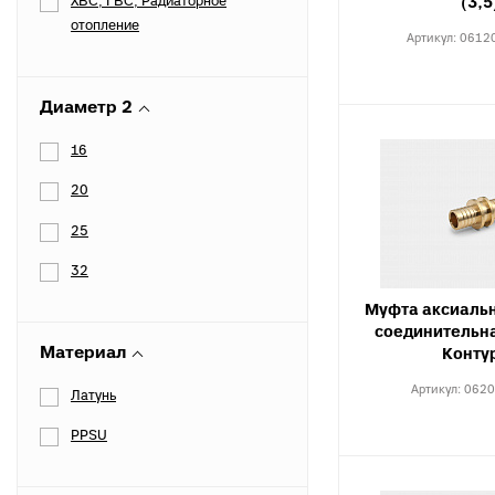
к
ХВС, ГВС, Радиаторное
Вентиля полипропиленовые
(3,5
отопление
М
Артикул:
0612
к
Диаметр 2
Крепеж
Хомуты металлические
16
20
25
32
Муфта аксиальн
соединительна
Материал
Конту
Артикул:
0620
Латунь
PPSU