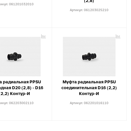
(2,8)
тикул:
061201032010
Артикул:
061203025210
а радиальная PPSU
Муфта радиальная PPSU
дная D20 (2,8) - D16
соединительная D16 (2,2)
(2,2) Контур-И
Контур-И
тикул:
062203002110
Артикул:
062201016110