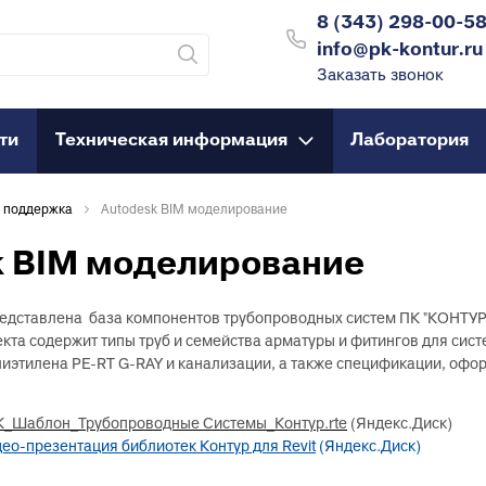
8 (343) 298-00-5
8 (343) 298-00
info@pk-kontur.ru
Заказать звонок
info@pk-kontur.
ти
Техническая информация
Лаборатория
С 8:30 до 17:30
анализация
Гибкий трубо
info@pk-kontur.ru
я поддержка
Autodesk BIM моделирование
рубы для внутренней
Трубы гофриров
анализации
k BIM моделирование
Трубы для теплог
рубы для наружной
Трубы PEX, PERT
анализации
едставлена база компонентов трубопроводных систем ПК "КОНТУР"
Муфты для PEX, 
уфты для внутренней
кта содержит типы труб и семейства арматуры и фитингов для си
Муфты для PEX, 
анализации
лиэтилена PE-RT G-RAY и канализации, а также спецификации, офо
резьбой
ройники для внутренней
Угольники для PE
анализации
_Шаблон_Трубопроводные Системы_Контур.rte
(Яндекс.Диск)
Угольники для PE
ео-презентация библиотек Контур для Revit
(Яндекс.Диск)
тводы для внутренней
резьбой
анализации