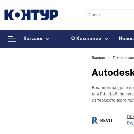
Каталог
О Компании
Новос
Напорный
К
Главная
Техническа
полипропилен
Т
к
Полипропиленовые трубы
Autodes
Т
Муфты полипропиленовые
к
Муфты полипропиленовые
В данном разделе пр
М
для РФ. Шаблон прое
комбинированные
к
из термостойкого по
Муфты полипропиленовые
Т
комбинированные
к
разъемные
ПКК
Вид
О
Соединения
к
полипропиленовые