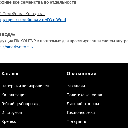
рхиве все семейства по отдельности
Тройники для PE
тводы с выходом для
Специальные фит
нутренней канализации
_Семейства_Контур.rar
PEX, PERT
рестовины для внутренней
трукция к семействам с УГО в Word
Комплектующие д
анализации
пола
пециальные фитинги для
Я ВОДА»
нутренней канализации
дукция ПК КОНТУР в программе для проектирования систем внутр
s://smartwater.su/
ереходы для внутренней
анализации
уфты для наружной
анализации
О компании
Каталог
пециальные фитинги для
аружной канализации
Напорный полипропилен
Вакансии
тводы для наружной
Канализация
Политика качества
анализации
Гибкий трубопровод
Дистрибьюторам
ройники для наружной
Инструмент
Тех.поддержка
анализации
Крепеж
Где купить
рестовины для внешней