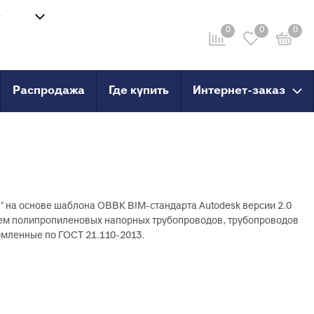
8
Войти
-58
0
0
0
Личный кабинет
ru
Распродажа
Где купить
Интернет-заказ
провод
Инструмент
анные
Сварочные аппараты и
комплектующие
о пола
Ножницы для труб
Инструмент для сшитого
 на основе шаблона ОВВК BIM-стандарта Autodesk версии 2.0
PERT
полиэтилена
стем полипропиленовых напорных трубопроводов, трубопроводов
PERT с
рмленные по ГОСТ 21.110-2013.
X, PERT
X, PERT с