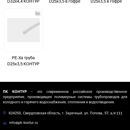
D32х4,4 КОНТУР
D25х3,5 в гофре
D25х3,5 в гофре
50м
(красной) КОНТУР
(синей) КОНТУР
50м
50м
PE-Xa труба
D25х3,5 КОНТУР
50м
ПК КОНТУР
– это современное российское производственное
предприятие, производящее полимерные системы трубопроводов для
холодного и горячего водоснабжения, отопления и водоотведения.
624250, Свердловская область, г. Заречный, ул. Попова, 57, а/я 111
info@pk-kontur.ru